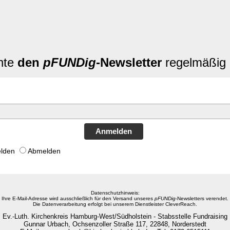
hte
den
pFUNDig
-Newsletter
regelmäßig 
Anmelden
lden
Abmelden
Datenschutzhinweis:
Ihre E-Mail-Adresse wird ausschließlich für den Versand unseres
pFUNDig
-Newsletters verendet.
Die Datenverarbeitung erfolgt bei unserem Dienstleister CleverReach.
Ev.-Luth. Kirchenkreis Hamburg-West/Südholstein - Stabsstelle Fundraising
Gunnar Urbach, Ochsenzoller Straße 117, 22848, Norderstedt