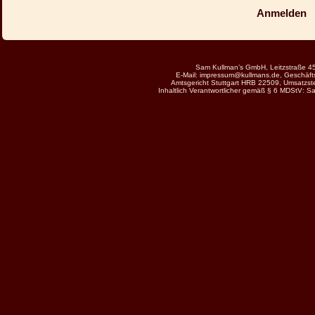
Anmelden
Sam Kullman’s GmbH, Leitzstraße 45
E-Mail: impressum@kullmans.de, Geschäft
Amtsgericht Stuttgart HRB 22509, Umsatzs
Inhaltlich Verantwortlicher gemäß § 6 MDStV: S