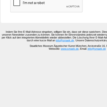
Indem Sie Ihre E-Mail-Adresse eingeben, willigen Sie ein, dass wir diese speichern. Di
unseren Newsletter zusenden zu können. Sie können Ihr Einverständnis jederzeit wiederru
per Klick auf den integrierten Abmeldelink wieder abbestellen. Die Löschung Ihrer E-Mail-A
durch eine kurze Mail an
info@smaek.de
. Unsere Datenschutzerkäru
Staatliches Museum Ägyptischer Kunst München
, Arcisstraße 16
,
Webseite:
www.smaek.de
, Email:
info@smaek.de