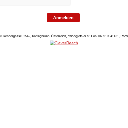
Anmelden
rl Rennergasse, 2542, Kottingbrunn, Österreich, office@efa.or.at, Fon: 069910941421, Ro