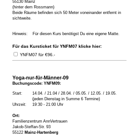
55130 Mainz
(hinter dem Rossmann)
Beide Räume befinden sich 50 Meter voneinander entfernt in
sichtweite.
Hinweis: Für diesen Kurs benötigst Du eine eigene Matte.
Für das Kursticket für YNFM07 klicke hier:
YNFM07 für €96.-
Yoga-nur-für-Männer-09
Buchungscode: YNFM09:
Start:
14
.04
. / 21.04 / 28.04. / 05.05. / 12.05. / 19.05.
(jeden D
ienstag in Summe 6 Termine)
Uhrzeit:
19:30 - 21:00 Uhr
Ort:
Familienzentrum AnnVertrauen
Jakob-Steffan-Str. 93
55122
Mainz-Hartenberg