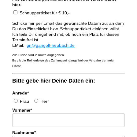
hier:
Schnupperticket für € 10,-
Schicke mir per Email das gewünschte Datum zu, an dem
Du das Einzelticket bzw. Schnupperticket einlösen willst.
Ich teile Dir umgehend mit, ob noch ein Platz für diesen
Termin frei ist.
EMail:
gn@gangolf-neubach.de
Alle Preise sind in brutto angegeben.
Es gilt die Reihenfolge des Zahlungseingangs bei der Vergabe der freien
Plätze.
Bitte gebe hier Deine Daten ein:
Anrede*
Frau
Herr
Vorname*
Nachname*