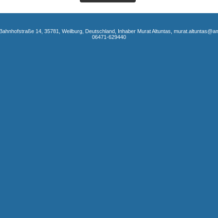
Bahnhofstraße 14, 35781, Weilburg, Deutschland, Inhaber Murat Altuntas, murat.altuntas@
06471-629440